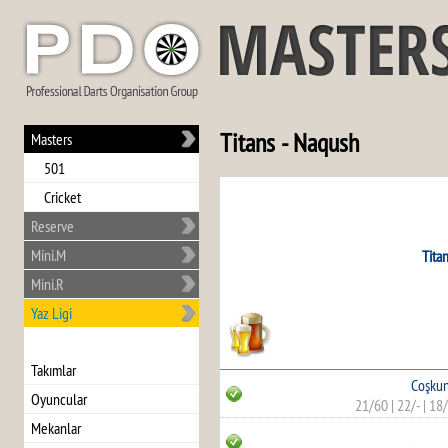
Titans - Naqush
Masters
501
Cricket
Reserve
Mini.M
Tita
Mini.R
Yaz Ligi
Takımlar
Coşkun
Oyuncular
21/60
|
22/-
|
18
Mekanlar