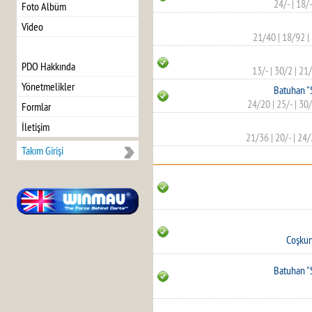
24/-
|
18/-
Foto Albüm
Video
21/40
|
18/92
|
PDO Hakkında
13/-
|
30/2
|
21
Yönetmelikler
Batuhan "
24/20
|
25/-
|
30
Formlar
İletişim
21/36
|
20/-
|
24/
Takım Girişi
Coşkun
Batuhan "