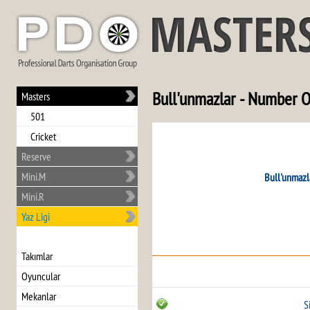
Bull'unmazlar - Number 
Masters
501
Cricket
Reserve
Mini.M
Bull'unmazl
Mini.R
Yaz Ligi
Takımlar
Oyuncular
Mekanlar
S