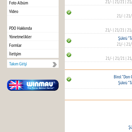
21/-
|
21/21
|
21
Foto Albüm
Video
21/-
|
21/
PDO Hakkında
21/-
|
21/21
|
21
Yönetmelikler
Şükrü "
21/-
|
21/
Formlar
İletişim
21/-
|
21/21
|
21
Takım Girişi
Birol "Don
Şükrü "
Ş