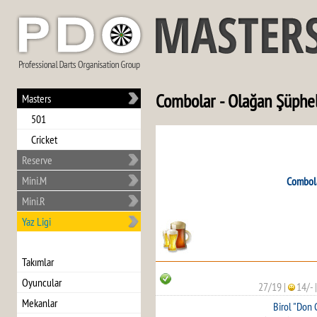
Combolar - Olağan Şüphel
Masters
501
Cricket
Reserve
Mini.M
Combol
Mini.R
Yaz Ligi
Takımlar
Oyuncular
27/19
|
14/-
Mekanlar
Birol "Don