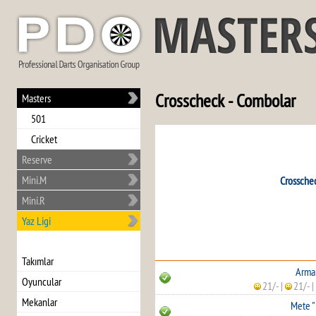
Crosscheck - Combolar
Masters
501
Cricket
Reserve
Mini.M
Crossche
Mini.R
Yaz Ligi
Takımlar
Arma
Oyuncular
21/-
|
21/-
|
Mekanlar
Mete "