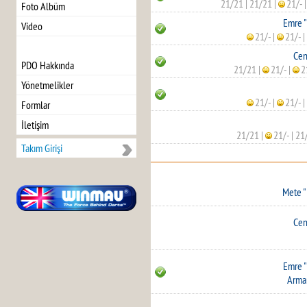
21/21
|
21/21
|
21/-
Foto Albüm
Emre "
Video
21/-
|
21/-
|
Cen
PDO Hakkında
21/21
|
21/-
|
2
Yönetmelikler
21/-
|
21/-
|
Formlar
İletişim
21/21
|
21/-
|
21
Takım Girişi
Mete "
Cen
Emre "
Arma