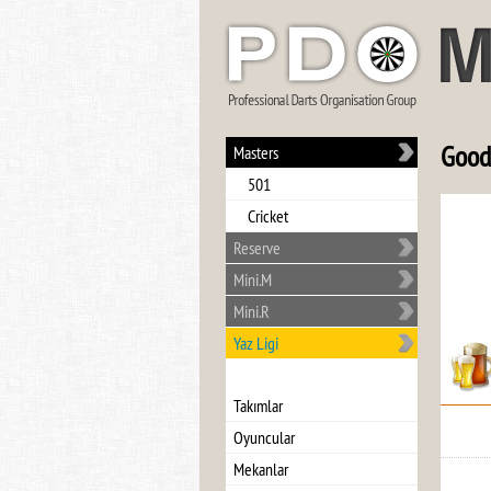
Good
Masters
501
Cricket
Reserve
Mini.M
Mini.R
Yaz Ligi
Takımlar
Oyuncular
Mekanlar