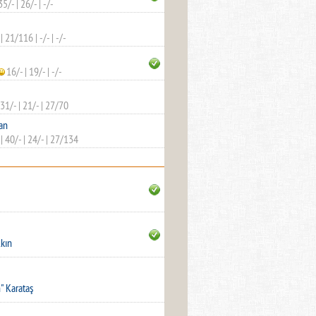
35/-
|
26/-
|
-/-
|
21/116
|
-/-
|
-/-
16/-
|
19/-
|
-/-
31/-
|
21/-
|
27/70
an
|
40/-
|
24/-
|
27/134
kın
" Karataş