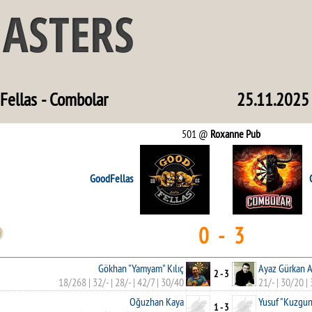
Fellas - Combolar
25.11.2025
501 @
Roxanne Pub
GoodFellas
0 - 3
Gökhan "Yamyam" Kılıç
Ayaz Gürkan A
2 - 3
18/268
|
32/-
|
28/-
|
42/7
|
30/40
21/-
|
30/20
|
Oğuzhan Kaya
Yusuf "Kuzgun
1 - 3