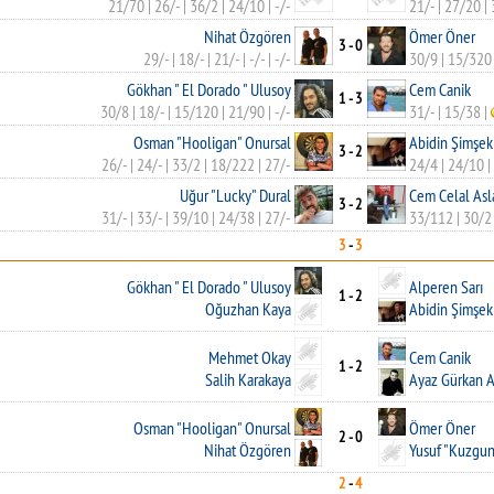
21/70
|
26/-
|
36/2
|
24/10
|
-/-
21/-
|
27/20
|
Nihat Özgören
Ömer Öner
3 - 0
29/-
|
18/-
|
21/-
|
-/-
|
-/-
30/9
|
15/320
Gökhan " El Dorado " Ulusoy
Cem Canik
1 - 3
30/8
|
18/-
|
15/120
|
21/90
|
-/-
31/-
|
15/38
|
Osman "Hooligan" Onursal
Abidin Şimşek
3 - 2
26/-
|
24/-
|
33/2
|
18/222
|
27/-
24/4
|
24/10
|
Uğur "Lucky" Dural
Cem Celal Asl
3 - 2
31/-
|
33/-
|
39/10
|
24/38
|
27/-
33/112
|
30/2
3
-
3
Gökhan " El Dorado " Ulusoy
Alperen Sarı
1 - 2
Oğuzhan Kaya
Abidin Şimşek
Mehmet Okay
Cem Canik
1 - 2
Salih Karakaya
Ayaz Gürkan A
Osman "Hooligan" Onursal
Ömer Öner
2 - 0
Nihat Özgören
Yusuf "Kuzgun
2
-
4