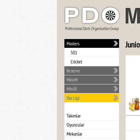
Junio
Masters
501
Cricket
Reserve
Mini.M
Mini.R
Yaz Ligi
Takımlar
Oyuncular
Mekanlar