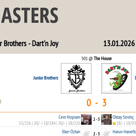
r Brothers - Dart'n Joy
13.01.2026
501 @
The House
Junior Brothers
0 - 3
Cem Hoşnam
Oktay Sevinç
2 - 3
15/216
|
20/-
|
18/184
|
30/-
|
18/226
18/-
|
18/93
İlker Öztan
Harun Hanefi
2 - 3