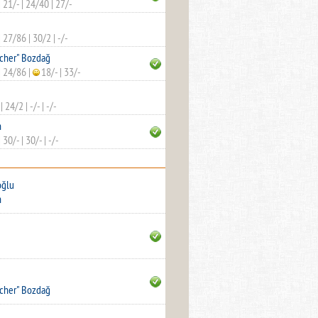
|
21/-
|
24/40
|
27/-
|
27/86
|
30/2
|
-/-
cher" Bozdağ
|
24/86
|
18/-
|
33/-
|
24/2
|
-/-
|
-/-
n
|
30/-
|
30/-
|
-/-
oğlu
n
cher" Bozdağ