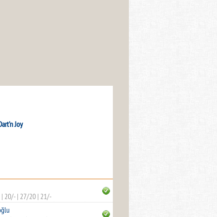
Dart'n Joy
|
20/-
|
27/20
|
21/-
oğlu