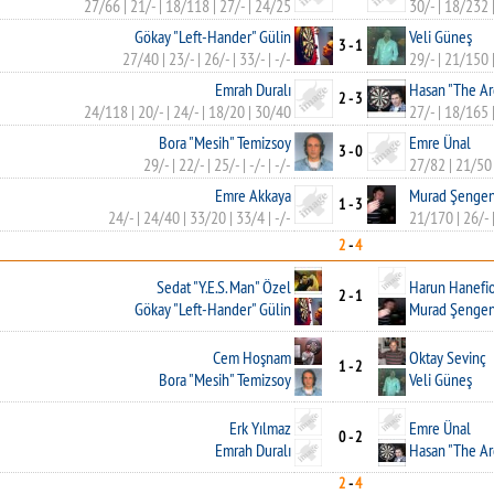
27/66
|
21/-
|
18/118
|
27/-
|
24/25
30/-
|
18/232
Gökay "Left-Hander" Gülin
Veli Güneş
3 - 1
27/40
|
23/-
|
26/-
|
33/-
|
-/-
29/-
|
21/150
Emrah Duralı
Hasan "The Ar
2 - 3
24/118
|
20/-
|
24/-
|
18/20
|
30/40
27/-
|
18/165
Bora "Mesih" Temizsoy
Emre Ünal
3 - 0
29/-
|
22/-
|
25/-
|
-/-
|
-/-
27/82
|
21/50
Emre Akkaya
Murad Şenge
1 - 3
24/-
|
24/40
|
33/20
|
33/4
|
-/-
21/170
|
26/-
2
-
4
Sedat "Y.E.S. Man" Özel
Harun Hanefi
2 - 1
Gökay "Left-Hander" Gülin
Murad Şenge
Cem Hoşnam
Oktay Sevinç
1 - 2
Bora "Mesih" Temizsoy
Veli Güneş
Erk Yılmaz
Emre Ünal
0 - 2
Emrah Duralı
Hasan "The Ar
2
-
4