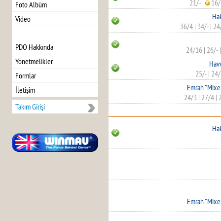
21/-
|
16/
Foto Albüm
Hak
Video
36/4
|
34/-
|
24
PDO Hakkında
24/16
|
26/-
Yönetmelikler
Hav
25/-
|
24/
Formlar
Emrah "Mixe
İletişim
24/3
|
27/4
|
Takım Girişi
Hak
Emrah "Mixe