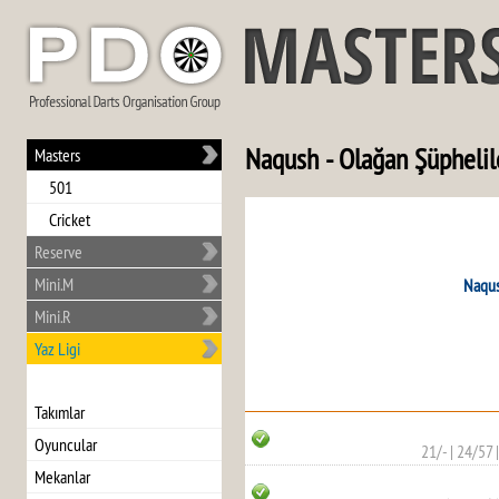
Naqush - Olağan Şüphelil
Masters
501
Cricket
Reserve
Mini.M
Naqu
Mini.R
Yaz Ligi
Takımlar
Oyuncular
21/-
|
24/57
Mekanlar