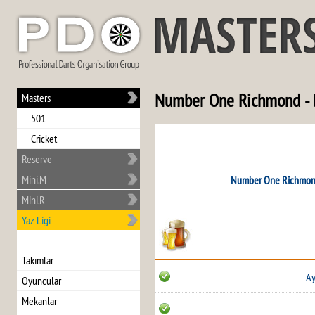
Number One Richmond - 
Masters
501
Cricket
Reserve
Mini.M
Number One Richmo
Mini.R
Yaz Ligi
Takımlar
Ay
Oyuncular
Mekanlar