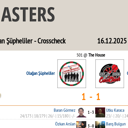
n Şüpheliler - Crosscheck
16.12.2025
501 @
The House
Olağan Şüpheliler
1 - 1
Baran Görmez
Utku Karaca
1 - 3
24/173
|
18/279
|
26/-
|
15/180
|
-/-
23/-
|
20/-
|
2
Özkan Arslan
Barış Bulgun
3 - 0