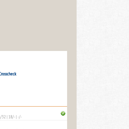
Crosscheck
4/32
|
18/-
|
-/-