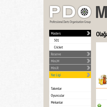
Olağa
Masters
501
Cricket
Reserve
Mini.M
Mini.R
Yaz Ligi
Takımlar
Oyuncular
Mekanlar