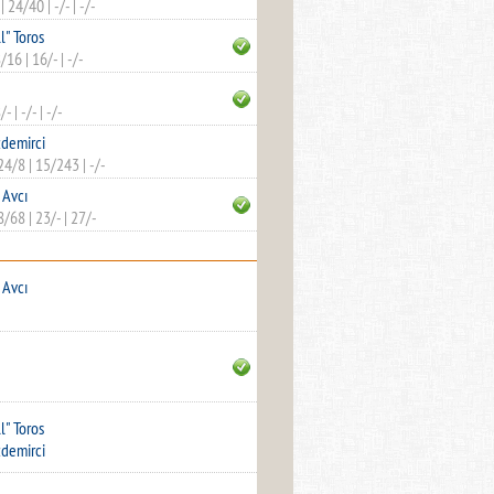
|
24/40
|
-/-
|
-/-
l" Toros
8/16
|
16/-
|
-/-
/-
|
-/-
|
-/-
demirci
24/8
|
15/243
|
-/-
 Avcı
8/68
|
23/-
|
27/-
 Avcı
l" Toros
demirci