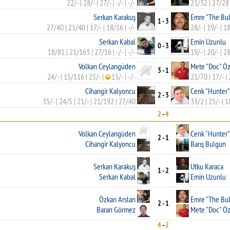
22/-
|
28/-
|
27/-
|
-/-
|
-/-
21/32
|
27/28
Serkan Karakuş
Emre "The Bul
1 - 3
27/40
|
21/40
|
17/-
|
18/16
|
-/-
28/-
|
19/-
|
1
Serkan Kabal
Emin Uzunlu
0 - 3
18/81
|
21/163
|
27/16
|
-/-
|
-/-
19/-
|
20/-
|
28
Volkan Ceylangüden
Mete "Doc" Öz
3 - 1
24/-
|
15/116
|
25/-
|
15/-
|
-/-
21/70
|
17/-
|
Cihangir Kalyoncu
Cenk "Hunter"
2 - 3
35/-
|
24/5
|
21/-
|
21/192
|
27/40
33/2
|
25/-
|
1
2
-
4
Volkan Ceylangüden
Cenk "Hunter"
2 - 1
Cihangir Kalyoncu
Barış Bulgun
Serkan Karakuş
Utku Karaca
1 - 2
Serkan Kabal
Emin Uzunlu
Özkan Arslan
Emre "The Bul
2 - 1
Baran Görmez
Mete "Doc" Öz
4
-
2