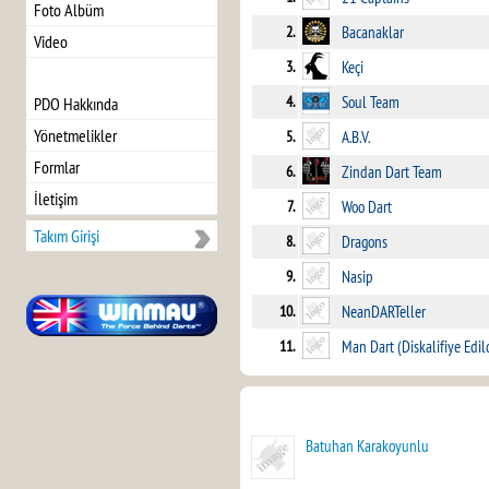
Foto Albüm
2.
Bacanaklar
Video
3.
Keçi
4.
Soul Team
PDO Hakkında
Yönetmelikler
5.
A.B.V.
Formlar
6.
Zindan Dart Team
İletişim
7.
Woo Dart
Takım Girişi
8.
Dragons
9.
Nasip
10.
NeanDARTeller
11.
Man Dart (Diskalifiye Edil
Batuhan Karakoyunlu