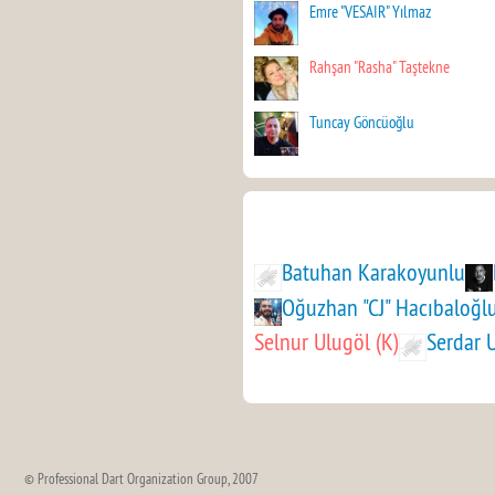
Emre "VESAIR" Yılmaz
Rahşan "Rasha" Taştekne
Tuncay Göncüoğlu
Batuhan Karakoyunlu
Oğuzhan "CJ" Hacıbaloğl
Selnur Ulugöl (K)
Serdar 
© Professional Dart Organization Group, 2007