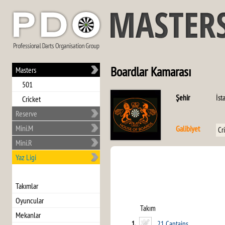
Boardlar Kamarası
Masters
501
Şehir
İst
Cricket
Reserve
Mini.M
Galibiyet
Cr
Mini.R
Yaz Ligi
Takımlar
Oyuncular
Takım
Mekanlar
1.
21 Captains