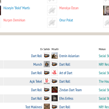
Hüseyin "Bold" Martlı
Manolya Özcan
Nurşen Demirkan
Onur Polat
Ev Sahibi
Misafir
Mekan
Dart Roll
Erenin Aslanları
Social S
Munch
Dart Roll
NRY Res
Dart Roll
Art of Dart
Social S
Açık Tekel
Dart Roll
The Ho
Dart Roll
Zindan Dart Team
Social S
Dart Roll
Efes Enfess
Social S
Tost Makinesi
Dart Roll
NRY Res