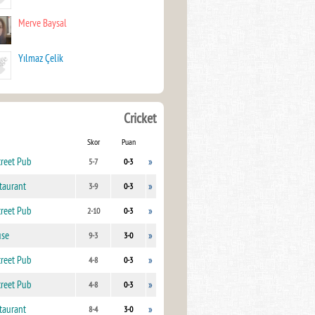
Merve Baysal
Yılmaz Çelik
Cricket
Skor
Puan
treet Pub
»
5-7
0-3
taurant
»
3-9
0-3
treet Pub
»
2-10
0-3
use
»
9-3
3-0
treet Pub
»
4-8
0-3
treet Pub
»
4-8
0-3
taurant
»
8-4
3-0