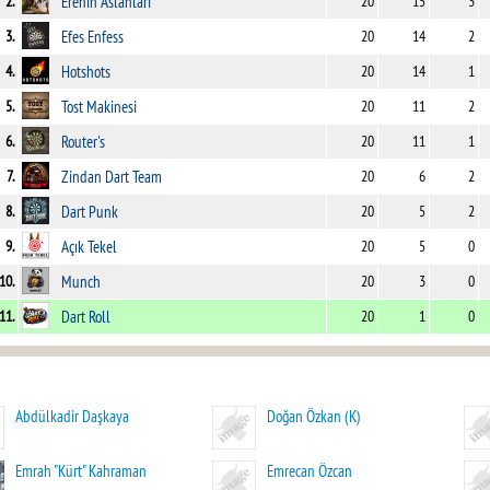
2.
Erenin Aslanları
20
15
3
3.
Efes Enfess
20
14
2
4.
Hotshots
20
14
1
5.
Tost Makinesi
20
11
2
6.
Router's
20
11
1
7.
Zindan Dart Team
20
6
2
8.
Dart Punk
20
5
2
9.
Açık Tekel
20
5
0
10.
Munch
20
3
0
11.
Dart Roll
20
1
0
Abdülkadir Daşkaya
Doğan Özkan (K)
Emrah "Kürt" Kahraman
Emrecan Özcan