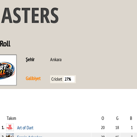
Roll
Şehir
Ankara
Galibiyet
Cricket
27%
Takım
O
G
B
1.
Art of Dart
20
18
1