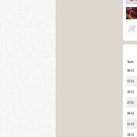
Tarih
06.11
13.11
20.11
27.11
04.12
11.12
18.12