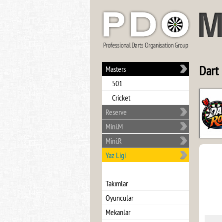
Dart 
Masters
501
Cricket
Reserve
Mini.M
Mini.R
Yaz Ligi
Takımlar
Oyuncular
Mekanlar