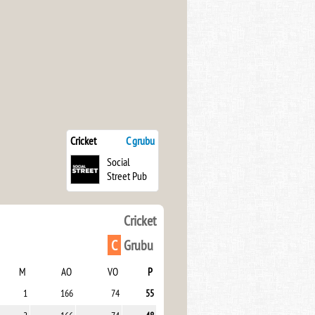
Cricket
C grubu
Social
Street Pub
Cricket
C
Grubu
M
AO
VO
P
1
166
74
55