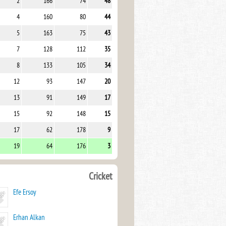
2
166
74
48
4
160
80
44
5
163
75
43
7
128
112
35
8
133
105
34
12
93
147
20
13
91
149
17
15
92
148
15
17
62
178
9
19
64
176
3
Cricket
Efe Ersoy
Erhan Alkan