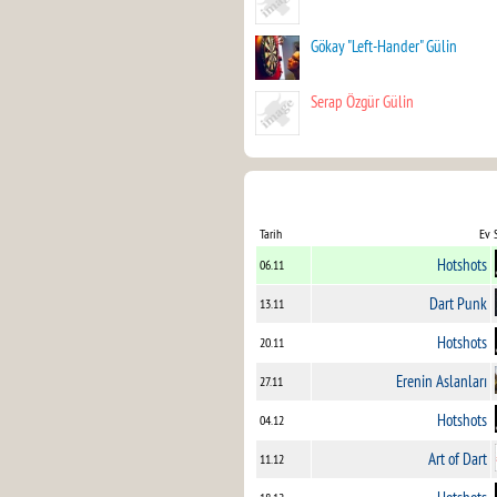
Gökay "Left-Hander" Gülin
Serap Özgür Gülin
Tarih
Ev 
Hotshots
06.11
Dart Punk
13.11
Hotshots
20.11
Erenin Aslanları
27.11
Hotshots
04.12
Art of Dart
11.12