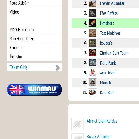
Foto Albüm
2.
Erenin Aslanları
Video
3.
Efes Enfess
4.
Hotshots
PDO Hakkında
5.
Tost Makinesi
Yönetmelikler
6.
Router's
Formlar
7.
Zindan Dart Team
İletişim
8.
Dart Punk
Takım Girişi
9.
Açık Tekel
10.
Munch
11.
Dart Roll
Ahmet Eren Kardas
Burak Alptekin