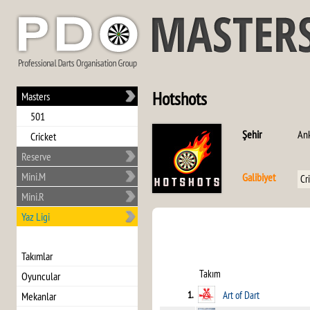
Hotshots
Masters
501
Şehir
An
Cricket
Reserve
Mini.M
Galibiyet
Cr
Mini.R
Yaz Ligi
Takımlar
Takım
Oyuncular
1.
Art of Dart
Mekanlar