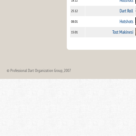
Hotshots
18.12
Dart Roll
25.12
Hotshots
08.01
Tost Makinesi
15.01
© Professional Dart Organization Group, 2007