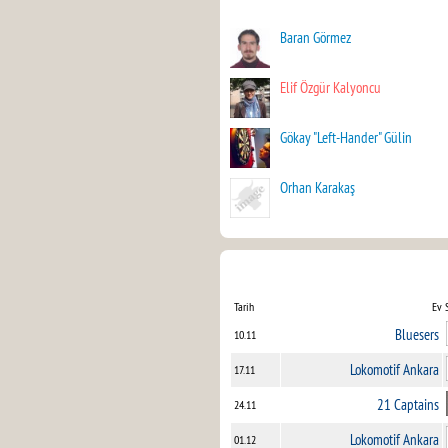
Baran Görmez
Elif Özgür Kalyoncu
Gökay "Left-Hander" Gülin
Orhan Karakaş
Tarih
Ev 
Bluesers
10.11
Lokomotif Ankara
17.11
21 Captains
24.11
Lokomotif Ankara
01.12