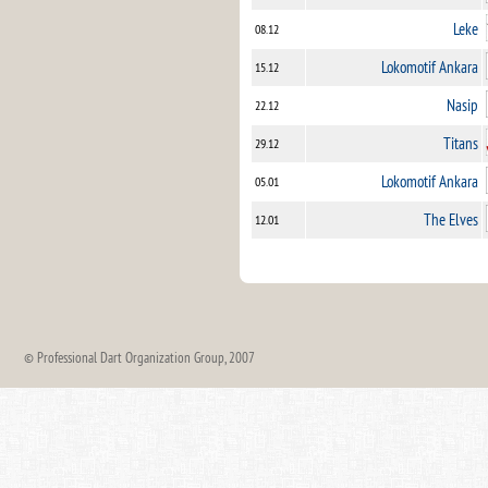
Leke
08.12
Lokomotif Ankara
15.12
Nasip
22.12
Titans
29.12
Lokomotif Ankara
05.01
The Elves
12.01
© Professional Dart Organization Group, 2007