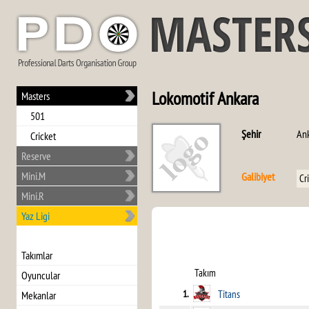
Lokomotif Ankara
Masters
501
Şehir
An
Cricket
Reserve
Mini.M
Galibiyet
Cr
Mini.R
Yaz Ligi
Takımlar
Takım
Oyuncular
1.
Titans
Mekanlar