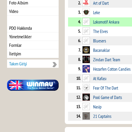
Foto Albüm
2.
Art of Dart
Video
3.
Leke
4.
Lokomotif Ankara
PDO Hakkında
5.
The Elves
Yönetmelikler
6.
Bluesers
Formlar
7.
Bacanaklar
İletişim
8.
Zindan Dart Team
Takım Girişi
9.
Hezarfen Cotton Candies
10.
At Kafası
11.
Fear Of The Dart
12.
Pool Game of Darts
13.
Nasip
14.
21 Captains