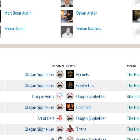
Mert Berat Aydın
Özkan Arslan
Serkan Kabal
Serkan Karakuş
Ev Sahibi
Misafir
Mekan
Olağan Şüpheliler
Hornets
The Ho
Olağan Şüpheliler
GoodFellas
The Ho
Unique Horns
Olağan Şüpheliler
Ahır Pu
Olağan Şüpheliler
Combolar
The Ho
Art of Dart
Olağan Şüpheliler
The Ho
Olağan Şüpheliler
Titans
The Ho