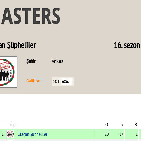
an Şüpheliler
16. sezon
Şehir
Ankara
Galibiyet
501
68%
Takım
O
G
B
1.
Olağan Şüpheliler
20
17
1