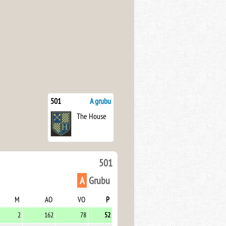
501
A grubu
The House
501
A
Grubu
M
AO
VO
P
2
162
78
52