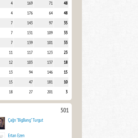
4
169
71
48
4
176
64
48
7
143
97
35
7
131
109
33
7
139
101
33
11
117
123
23
12
103
137
18
13
94
146
15
15
47
181
10
18
27
201
3
501
Çağrı "BigBang" Turgut
Ertan Ezen