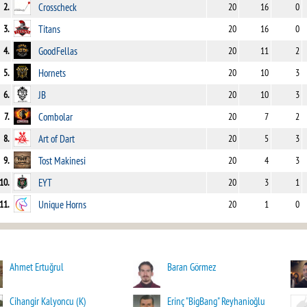
2.
Crosscheck
20
16
0
3.
Titans
20
16
0
4.
GoodFellas
20
11
2
5.
Hornets
20
10
3
6.
JB
20
10
3
7.
Combolar
20
7
2
8.
Art of Dart
20
5
3
9.
Tost Makinesi
20
4
3
10.
EYT
20
3
1
11.
Unique Horns
20
1
0
Ahmet Ertuğrul
Baran Görmez
Cihangir Kalyoncu (K)
Erinç "BigBang" Reyhanioğlu