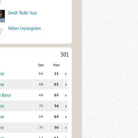
Semih "BuBu" Acar
Volkan Ceylangüden
501
Skor
Puan
use
»
6-6
1-1
use
»
4-8
0-3
b Konur
»
4-8
0-3
use
»
7-5
3-0
use
»
3-9
0-3
use
»
7-5
3-0