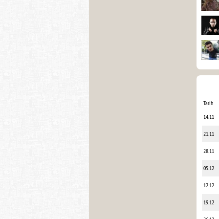
Tarih
14.11
21.11
28.11
05.12
12.12
19.12