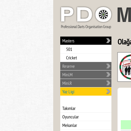
Olağ
Masters
501
Cricket
Reserve
Mini.M
Mini.R
Yaz Ligi
Takımlar
Oyuncular
Mekanlar