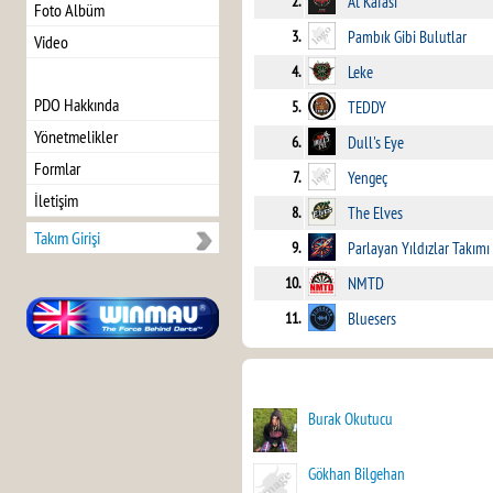
2.
At Kafası
Foto Albüm
3.
Pambık Gibi Bulutlar
Video
4.
Leke
PDO Hakkında
5.
TEDDY
Yönetmelikler
6.
Dull's Eye
Formlar
7.
Yengeç
İletişim
8.
The Elves
Takım Girişi
9.
Parlayan Yıldızlar Takımı
10.
NMTD
11.
Bluesers
Burak Okutucu
Gökhan Bilgehan