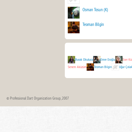
Osman Tosun (K)
Teoman Bilgin
Burak Okutucu
Emre Eroğlu
Eser Kü
Senem Aküzüm
Teoman Bilgin
Uğur Çola
© Professional Dart Organization Group, 2007