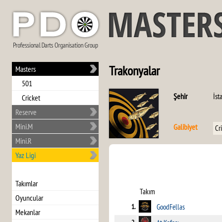
Trakonyalar
Masters
501
Şehir
İst
Cricket
Reserve
Mini.M
Galibiyet
Cr
Mini.R
Yaz Ligi
Takımlar
Takım
Oyuncular
1.
GoodFellas
Mekanlar