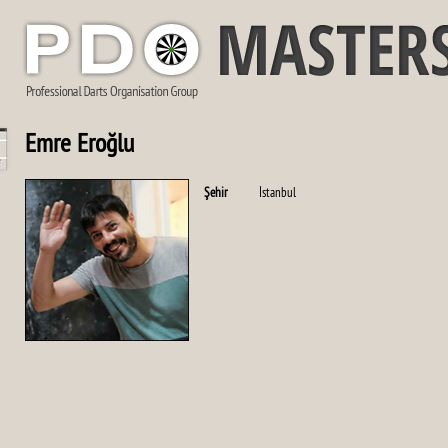
Emre Eroğlu
Şehir
İstanbul