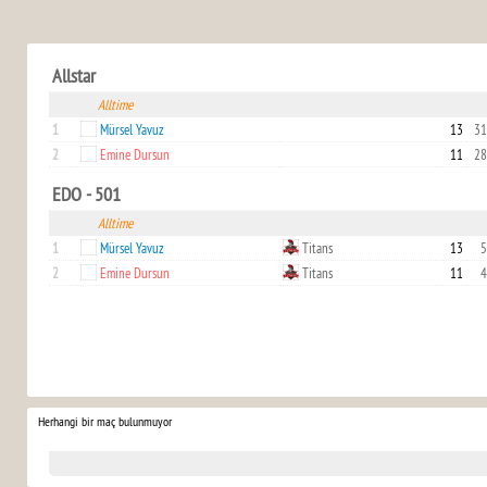
Allstar
Alltime
1
Mürsel Yavuz
13
31
2
Emine Dursun
11
28
EDO - 501
Alltime
1
Mürsel Yavuz
Titans
13
5
2
Emine Dursun
Titans
11
4
Herhangi bir maç bulunmuyor