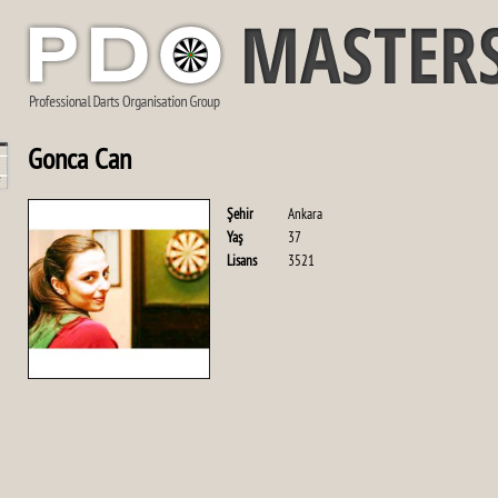
Gonca Can
Şehir
Ankara
Yaş
37
Lisans
3521