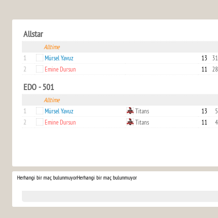
Allstar
Alltime
1
Mürsel Yavuz
13
31
2
Emine Dursun
11
28
EDO - 501
Alltime
1
Mürsel Yavuz
Titans
13
5
2
Emine Dursun
Titans
11
4
Herhangi bir maç bulunmuyor
Herhangi bir maç bulunmuyor