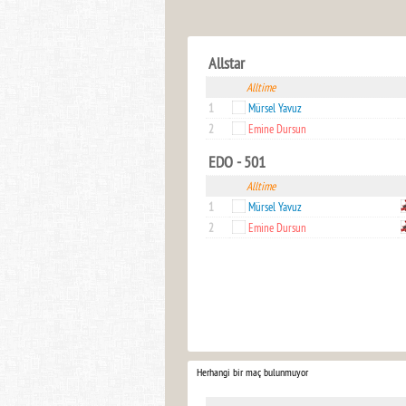
Allstar
Alltime
1
Mürsel Yavuz
2
Emine Dursun
EDO - 501
Alltime
1
Mürsel Yavuz
2
Emine Dursun
Herhangi bir maç bulunmuyor