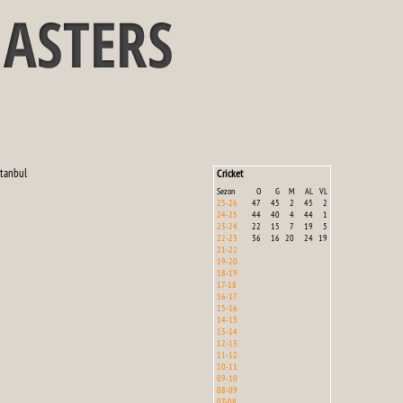
stanbul
Cricket
Sezon
O
G
M
AL
VL
25-26
47
45
2
45
2
24-25
44
40
4
44
1
23-24
22
15
7
19
5
22-23
36
16
20
24
19
21-22
19-20
18-19
17-18
16-17
15-16
14-15
13-14
12-13
11-12
10-11
09-10
08-09
07-08