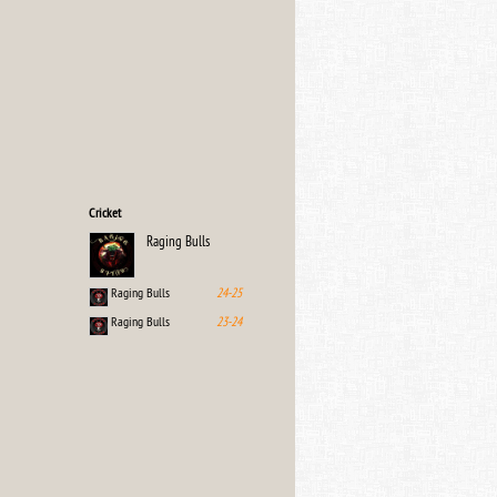
Cricket
Raging Bulls
Raging Bulls
24-25
Raging Bulls
23-24