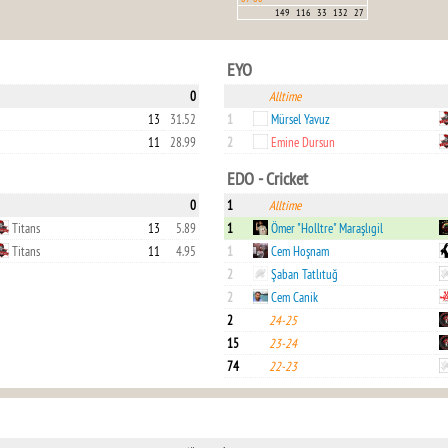
149
116
33
132
27
EYO
0
Alltime
13
31.52
1
Mürsel Yavuz
11
28.99
2
Emine Dursun
EDO - Cricket
0
1
Alltime
Titans
13
5.89
1
Ömer "Holltre" Maraşlıgil
Titans
11
4.95
1
Cem Hoşnam
2
Şaban Tatlıtuğ
2
Cem Canik
2
24-25
15
23-24
74
22-23