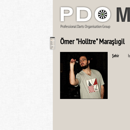
Ömer "Holltre" Maraşlıgil
Şehir
İ