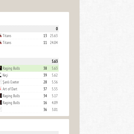
0
Titans
13
25.63
Titans
11
24.04
5.63
Raging Bulls
38
5.63
Keçi
39
5.62
Şanlı Exeter
28
5.56
Art of Dart
37
5.55
Raging Bulls
34
5.17
Raging Bulls
16
4.09
36
3.01