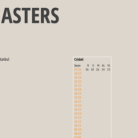
stanbul
Cricket
Sezon
O
G
M
AL
VL
25-26
36
10
26
14
25
24-25
23-24
22-23
21-22
19-20
18-19
17-18
16-17
15-16
14-15
13-14
12-13
11-12
10-11
09-10
08-09
07-08