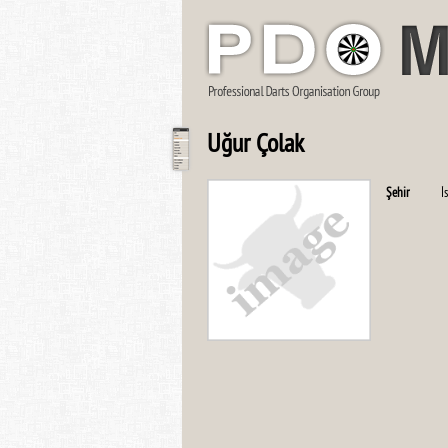
Uğur Çolak
Şehir
İ