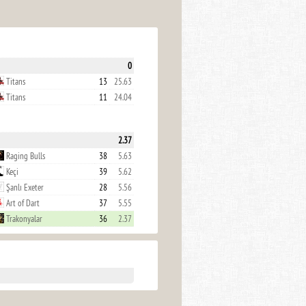
0
Titans
13
25.63
Titans
11
24.04
2.37
Raging Bulls
38
5.63
Keçi
39
5.62
Şanlı Exeter
28
5.56
Art of Dart
37
5.55
Trakonyalar
36
2.37