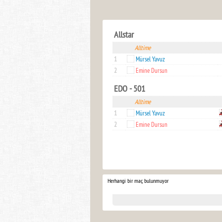
Allstar
Alltime
1
Mürsel Yavuz
2
Emine Dursun
EDO - 501
Alltime
1
Mürsel Yavuz
2
Emine Dursun
Herhangi bir maç bulunmuyor