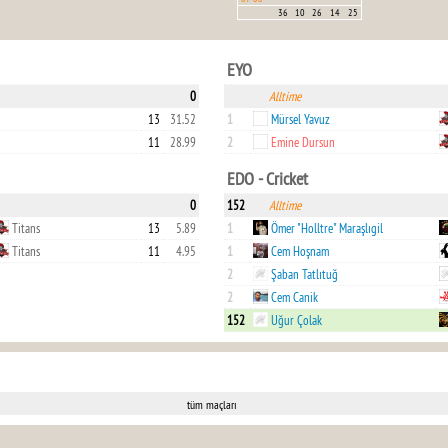
36
10
26
14
25
EYO
0
Alltime
13
31.52
1
Mürsel Yavuz
11
28.99
2
Emine Dursun
EDO - Cricket
0
152
Alltime
Titans
13
5.89
1
Ömer "Holltre" Maraşlıgil
Titans
11
4.95
1
Cem Hoşnam
2
Şaban Tatlıtuğ
2
Cem Canik
152
Uğur Çolak
tüm maçları