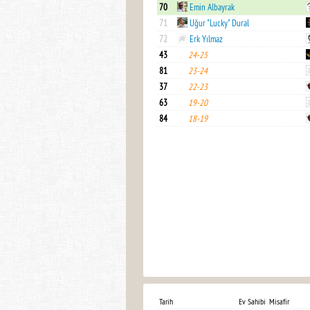
70
Emin Albayrak
71
Uğur "Lucky" Dural
72
Erk Yılmaz
43
24-25
81
23-24
37
22-23
63
19-20
84
18-19
Tarih
Ev Sahibi
Misafir