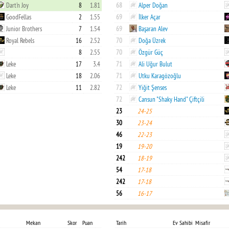
Dart'n Joy
8
1.81
68
Alper Doğan
GoodFellas
2
1.55
69
İlker Açar
Junior Brothers
7
1.54
69
Başaran Alev
Royal Rebels
16
2.52
70
Doğa Üzrek
8
2.55
70
Özgür Güç
Leke
17
3.4
71
Ali Uğur Bulut
Leke
18
2.06
71
Utku Karagözoğlu
Leke
11
2.82
72
Yiğit Şenses
72
Cansun "Shaky Hand" Çiftçili
23
24-25
30
23-24
46
22-23
19
19-20
242
18-19
54
17-18
242
17-18
56
16-17
Mekan
Skor
Puan
Tarih
Ev Sahibi
Misafir