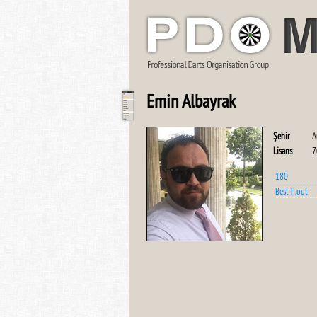
Emin Albayrak
Şehir
A
Lisans
7
180
Best h.out