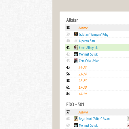
Allstar
38
Alltime
39
Gökhan "Yamyam" Kılıç
40
Alperen Sarı
41
Emin Albayrak
42
Mehmet Sülük
43
Cem Celal Aslan
43
24-25
56
23-24
38
22-23
61
19-20
84
18-19
EDO - 501
37
Alltime
68
Reşat Nuri "Adige" Aslan
69
Mehmet Sülük