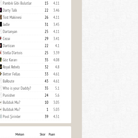
Pambık Gibi Bulutlar
15
4.11
Darty Talk
22
3.46
Tost Makinesi
26
4.11
Jadle
31
3.45
Dartanyan
25
4.11
Cezai
29
3.41
Dartizan
22
4.1
Stella D'artois
25
3.39
Göz Kararı
35
4.08
Royal Rebels
32
4.8
Better Fellas
33
4.61
BaRoute
43
4.61
Who is your Daddy?
35
5.1
Punisher
24
5.6
Bullduk Mu?
10
3.05
Bullduk Mu?
1
5.03
Pool Şirinler
39
4.51
Mekan
Skor
Puan