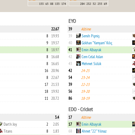
153
65
88
135
174
284
232
52
255
69
EYO
22.67
39
Alltime
8
19.93
39
Semih Pişmiş
9
19.57
40
Gökhan "Yamyam" Kılıç
8
18.97
41
Emin Albayrak
8
16.68
42
Cem Celal Aslan
8
16.65
43
Mehmet Sülük
16
20.96
42
24-25
8
22.67
54
23-24
17
21.53
39
22-23
18
19.92
56
19-20
11
20.72
86
18-19
EDO - Cricket
3.4
17
Alltime
Dart'n Joy
2
2.05
17
Emin Albayrak
Titans
8
1.83
68
Ahmet "22" Yılmaz