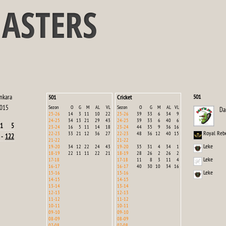
nkara
501
501
Cricket
015
Sezon
O
G
M
AL
VL
Sezon
O
G
M
AL
VL
Da
25-26
14
3
11
10
22
25-26
39
33
6
34
9
24-25
34
13
21
29
43
24-25
39
33
6
40
6
1
5
23-24
16
5
11
14
18
23-24
44
35
9
36
16
Royal Reb
22-23
33
21
12
36
27
22-23
48
36
12
40
15
-
122
21-22
21-22
Leke
19-20
34
12
22
24
43
19-20
35
31
4
34
1
18-19
22
11
11
22
21
18-19
28
26
2
26
2
Leke
17-18
17-18
11
8
3
11
4
16-17
16-17
40
30
10
34
16
Leke
15-16
15-16
14-15
14-15
13-14
13-14
12-13
12-13
11-12
11-12
10-11
10-11
09-10
09-10
08-09
08-09
07-08
07-08