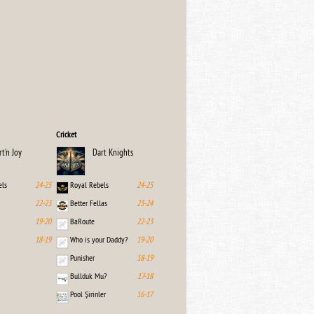
Cricket
rt'n Joy
Dart Knights
els
24-25
Royal Rebels
24-25
22-23
Better Fellas
23-24
19-20
BaRoute
22-23
18-19
Who is your Daddy?
19-20
Punisher
18-19
Bullduk Mu?
17-18
Pool Şirinler
16-17