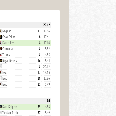
20.12
Naqush
11
17.86
GoodFellas
8
17.41
Dart'n Joy
8
17.16
Combolar
8
15.82
Titans
8
14.85
Royal Rebels
16
18.44
8
20.12
Leke
17
18.13
Leke
18
17.86
Leke
11
17.9
5.6
Dart Knights
35
4.88
Yandan Triple
37
3.49