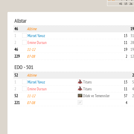
41
15
26
Allstar
46
Alltime
19
1
Mürsel Yavuz
13
31
2
Emine Dursun
11
28
46
11-12
19
19
229
07-08
2
12
EDO - 501
52
Alltime
2
1
Mürsel Yavuz
Titans
13
5
2
Emine Dursun
Titans
11
4
52
11-12
Dilek ve Temenniler
37
2
221
07-08
4