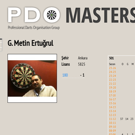
G. Metin Ertuğrul
Şehir
Ankara
501
Lisans
5825
Sezon
O
G
M
25-26
24-25
180
-
1
23-24
22-23
21-22
19-20
18-19
17-18
16-17
15-16
14-15
13-14
12-13
11-12
37
14
23
10-11
09-10
08-09
07-08
4
1
3