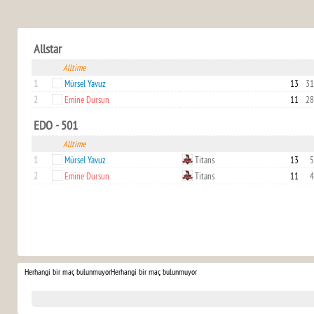
Allstar
Alltime
1
Mürsel Yavuz
13
31
2
Emine Dursun
11
28
EDO - 501
Alltime
1
Mürsel Yavuz
Titans
13
5
2
Emine Dursun
Titans
11
4
Herhangi bir maç bulunmuyor
Herhangi bir maç bulunmuyor