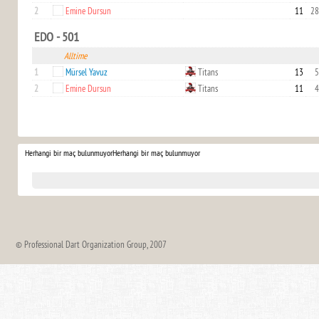
2
Emine Dursun
11
28
EDO - 501
Alltime
1
Mürsel Yavuz
Titans
13
5
2
Emine Dursun
Titans
11
4
Herhangi bir maç bulunmuyor
Herhangi bir maç bulunmuyor
© Professional Dart Organization Group, 2007