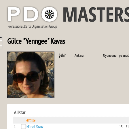
Gülce "Yenngee" Kavas
Şehir
Ankara
Oyuncunun şu sırad
Allstar
Alltime
1
Mürsel Yavuz
13
31