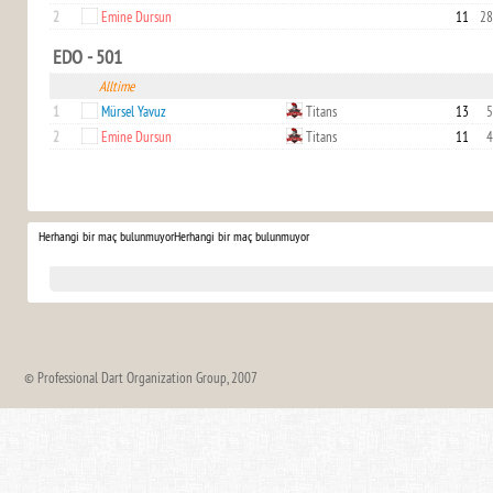
2
Emine Dursun
11
28
EDO - 501
Alltime
1
Mürsel Yavuz
Titans
13
5
2
Emine Dursun
Titans
11
4
Herhangi bir maç bulunmuyor
Herhangi bir maç bulunmuyor
© Professional Dart Organization Group, 2007