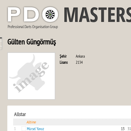
Gülten Güngörmüş
Şehir
Ankara
Lisans
2134
Allstar
Alltime
1
Mürsel Yavuz
13
31