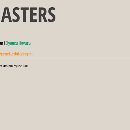
ar |
Oyuncu Havuzu
eçeneklerini göreyim
takımının oyuncuları...