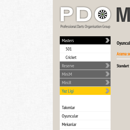
Masters
Oyuncul
501
Arama s
Cricket
Reserve
Standart
Mini.M
Mini.R
Yaz Ligi
Takımlar
Oyuncular
Mekanlar