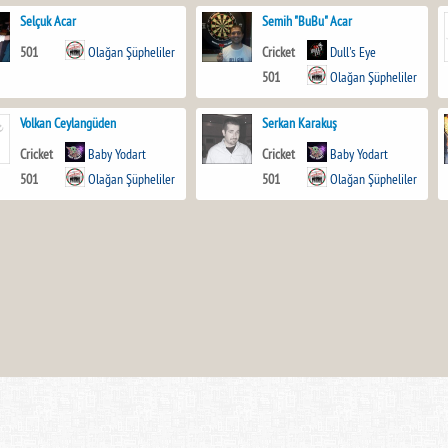
Selçuk Acar
Semih "BuBu" Acar
501
Olağan Şüpheliler
Cricket
Dull's Eye
501
Olağan Şüpheliler
Volkan Ceylangüden
Serkan Karakuş
Cricket
Baby Yodart
Cricket
Baby Yodart
501
Olağan Şüpheliler
501
Olağan Şüpheliler