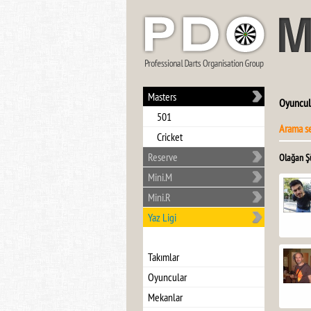
Masters
Oyuncul
501
Arama s
Cricket
Reserve
Olağan Ş
Mini.M
Mini.R
Yaz Ligi
Takımlar
Oyuncular
Mekanlar