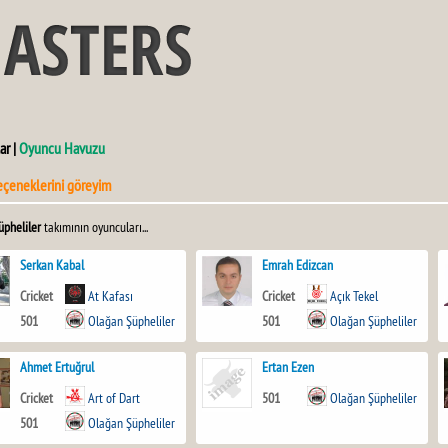
ar |
Oyuncu Havuzu
eçeneklerini göreyim
üpheliler
takımının oyuncuları...
Serkan Kabal
Emrah Edizcan
Cricket
At Kafası
Cricket
Açık Tekel
501
Olağan Şüpheliler
501
Olağan Şüpheliler
Ahmet Ertuğrul
Ertan Ezen
Cricket
Art of Dart
501
Olağan Şüpheliler
501
Olağan Şüpheliler