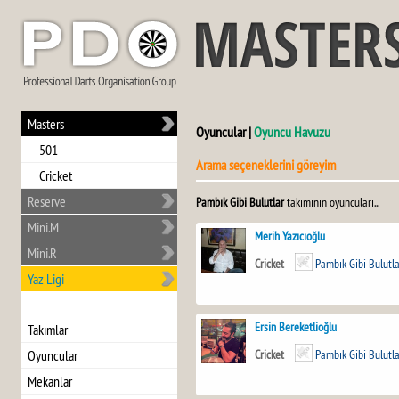
Masters
Oyuncular |
Oyuncu Havuzu
501
Arama seçeneklerini göreyim
Cricket
Reserve
Pambık Gibi Bulutlar
takımının oyuncuları...
Mini.M
Merih Yazıcıoğlu
Mini.R
Cricket
Pambık Gibi Bulutl
Yaz Ligi
Ersin Bereketlioğlu
Takımlar
Cricket
Pambık Gibi Bulutl
Oyuncular
Mekanlar