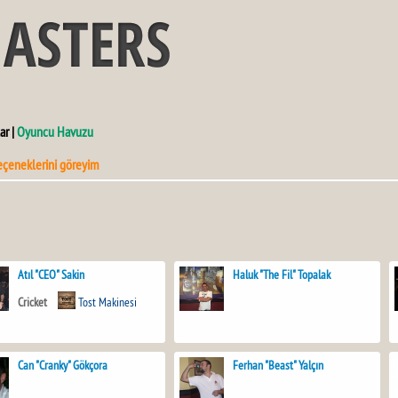
ar |
Oyuncu Havuzu
eçeneklerini göreyim
Atıl "CEO" Sakin
Haluk "The Fil" Topalak
Cricket
Tost Makinesi
Can "Cranky" Gökçora
Ferhan "Beast" Yalçın