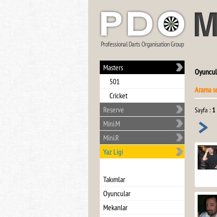
Masters
Oyuncul
501
Arama s
Cricket
Reserve
Sayfa :
1
>
Mini.M
Mini.R
Yaz Ligi
Takımlar
Oyuncular
Mekanlar