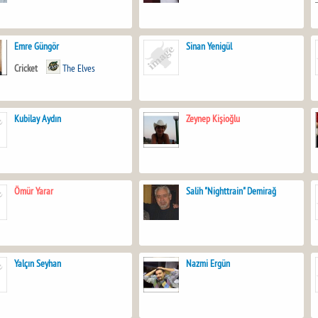
Emre Güngör
Sinan Yenigül
Cricket
The Elves
Kubilay Aydın
Zeynep Kişioğlu
Ömür Yarar
Salih "Nighttrain" Demirağ
Yalçın Seyhan
Nazmi Ergün