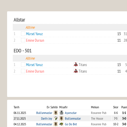
Allstar
Alltime
1
Mürsel Yavuz
13
31
2
Emine Dursun
11
28
EDO - 501
Alltime
1
Mürsel Yavuz
Titans
13
5
2
Emine Dursun
Titans
11
4
Tarih
Ev Sahibi
Misafir
Mekan
Skor
Puan
06.11.2025
Bull'unmazlar
Ayarsızlar
Roxanne Pub
6-6
1-1
27.11.2025
Dart'n Joy
Bull'unmazlar
The House
7-5
3-0
04.12.2025
Bull'unmazlar
Go Do Bet
Roxanne Pub
10-2
3-0