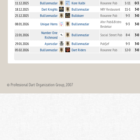
11.12.2025
Bull'unmazlar
Kore Kalbi
Roxanne Pub
1-11
0-3
18.12.2025
Dart Knights
Bull'unmazlar
NRY Restaurant
11-1
3-0
25.12.2025
Bull'unmazlar
Bulldozer
Roxanne Pub
9-3
3-0
Ahır Pub&Bistro
08.01.2026
Unique Horns
Bull'unmazlar
9-3
3-0
Bestekar
Number One
22.01.2026
Bull'unmazlar
Social Street Pub
8-4
3-0
Richmond
29.01.2026
Ayarsızlar
Bull'unmazlar
PubŞef
9-3
3-0
05.02.2026
Bull'unmazlar
Dart Riders
Roxanne Pub
12-0
3-0
© Professional Dart Organization Group, 2007