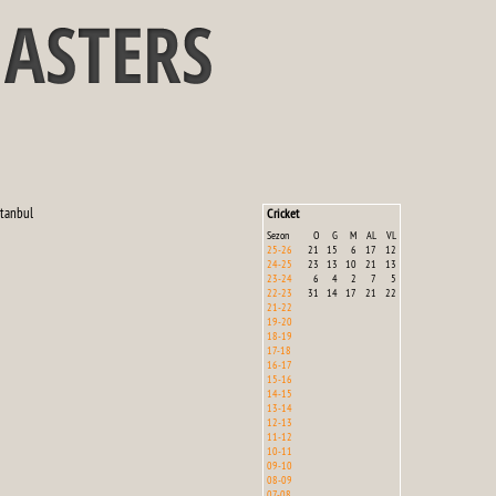
stanbul
Cricket
Sezon
O
G
M
AL
VL
25-26
21
15
6
17
12
24-25
23
13
10
21
13
23-24
6
4
2
7
5
22-23
31
14
17
21
22
21-22
19-20
18-19
17-18
16-17
15-16
14-15
13-14
12-13
11-12
10-11
09-10
08-09
07-08