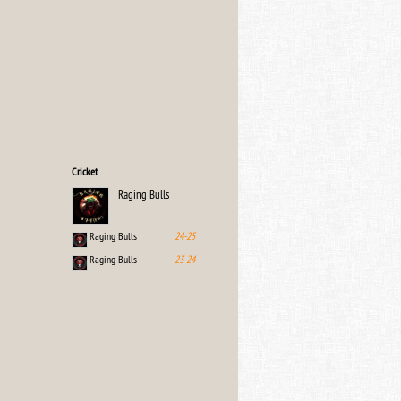
Cricket
Raging Bulls
Raging Bulls
24-25
Raging Bulls
23-24