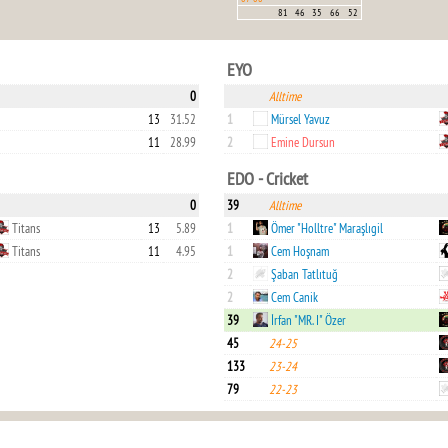
81
46
35
66
52
EYO
0
Alltime
13
31.52
1
Mürsel Yavuz
11
28.99
2
Emine Dursun
EDO - Cricket
0
39
Alltime
Titans
13
5.89
1
Ömer "Holltre" Maraşlıgil
Titans
11
4.95
1
Cem Hoşnam
2
Şaban Tatlıtuğ
2
Cem Canik
39
İrfan "MR. I" Özer
45
24-25
133
23-24
79
22-23