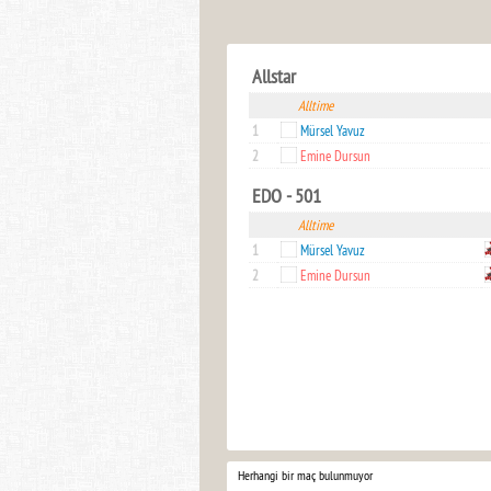
Allstar
Alltime
1
Mürsel Yavuz
2
Emine Dursun
EDO - 501
Alltime
1
Mürsel Yavuz
2
Emine Dursun
Herhangi bir maç bulunmuyor