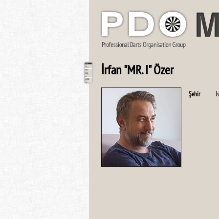
İrfan "MR. I" Özer
Şehir
İ