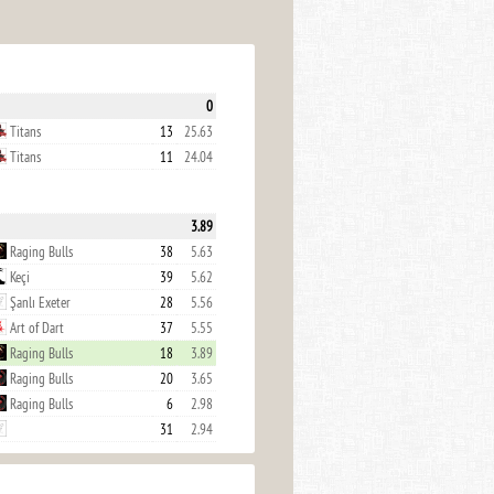
0
Titans
13
25.63
Titans
11
24.04
3.89
Raging Bulls
38
5.63
Keçi
39
5.62
Şanlı Exeter
28
5.56
Art of Dart
37
5.55
Raging Bulls
18
3.89
Raging Bulls
20
3.65
Raging Bulls
6
2.98
31
2.94