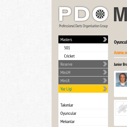
Masters
Oyuncul
501
Arama s
Cricket
Reserve
Junior Br
Mini.M
Mini.R
Yaz Ligi
Takımlar
Oyuncular
Mekanlar