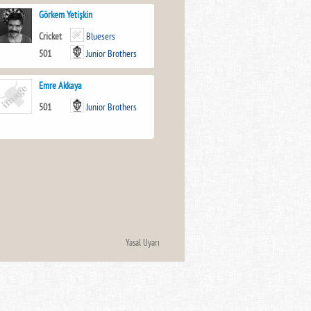
Görkem Yetişkin
Cricket
Bluesers
501
Junior Brothers
Emre Akkaya
501
Junior Brothers
Yasal Uyarı