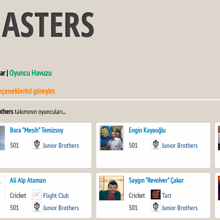
ar |
Oyuncu Havuzu
eçeneklerini göreyim
others
takımının oyuncuları...
Bora "Mesih" Temizsoy
Engin Kayaoğlu
501
Junior Brothers
501
Junior Brothers
Ali Alp Ataman
Saygın "Revolver" Çakar
Cricket
Flight Club
Cricket
Tart
501
Junior Brothers
501
Junior Brothers