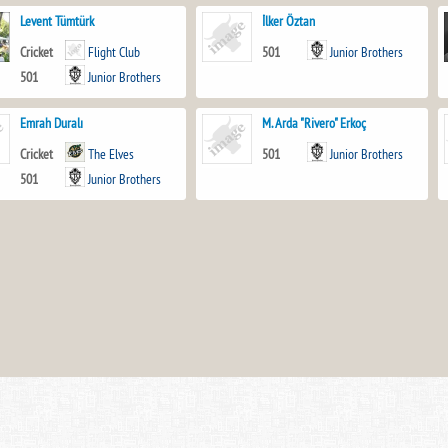
Levent Tümtürk
İlker Öztan
Cricket
Flight Club
501
Junior Brothers
501
Junior Brothers
Emrah Duralı
M. Arda "Rivero" Erkoç
Cricket
The Elves
501
Junior Brothers
501
Junior Brothers