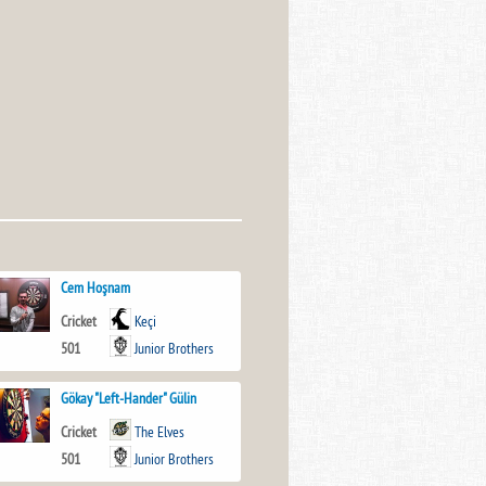
Cem Hoşnam
Cricket
Keçi
501
Junior Brothers
Gökay "Left-Hander" Gülin
Cricket
The Elves
501
Junior Brothers